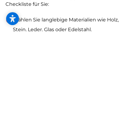
--
Checkliste für Sie:
Wählen Sie langlebige Materialien wie Holz,
Stein, Leder, Glas oder Edelstahl.
Achten Sie bei Holz darauf, dass es aus
heimischen Wäldern kommt und verzichten Sie
auf Tropenholz aus Regenwäldern. Wer’s doch
exotisch mag: Bambus ist eine robuste, schnell
nachwachsende Grasart.
Lassen Sie Trends auch mal Trends sein. Man
muss nicht jeden davon mitmachen, wenn man
seinen eigenen Stil gefunden hat. Kaufen Sie
Möbel und Accessoires, an denen Sie langfristig
Freude haben.