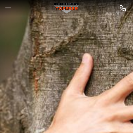
--

