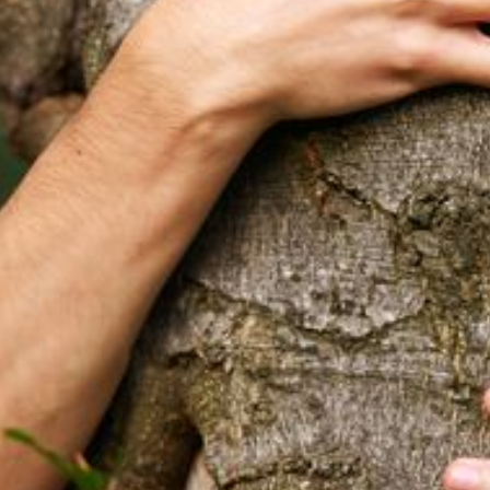
--
--