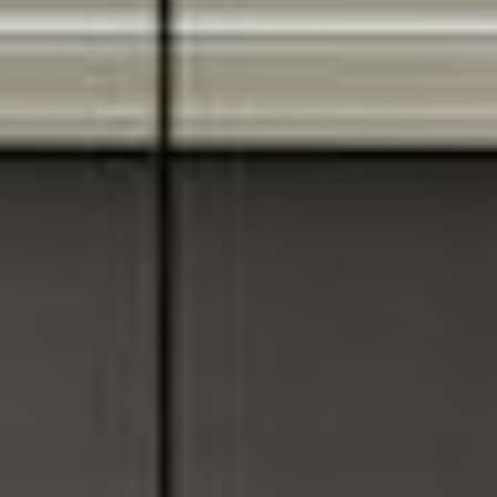
--
--