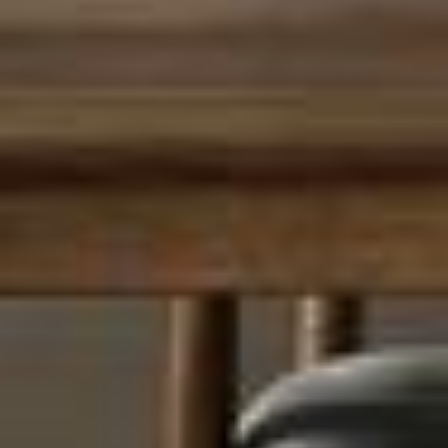
--
--