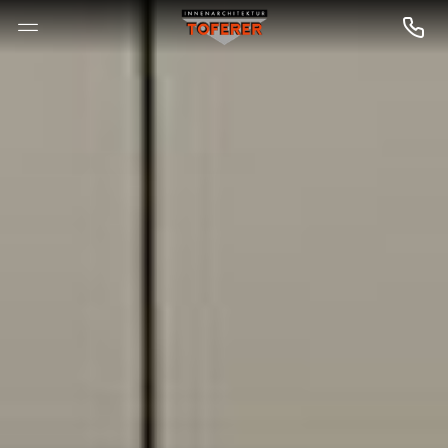
--

