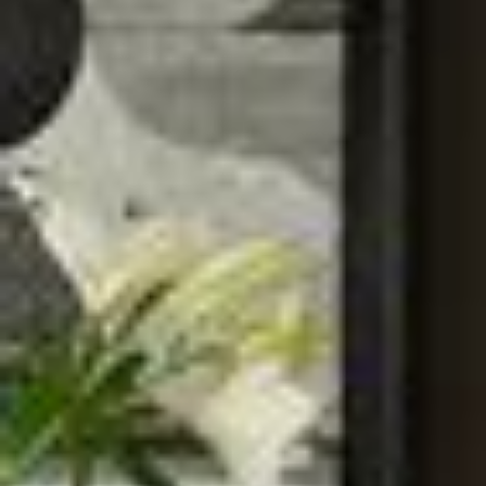
--
--