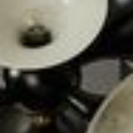
--
--