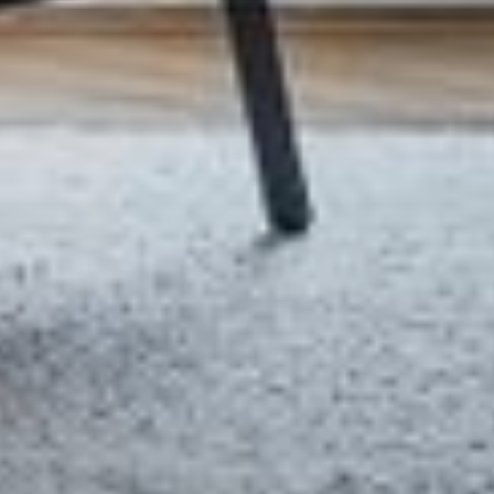
--
--