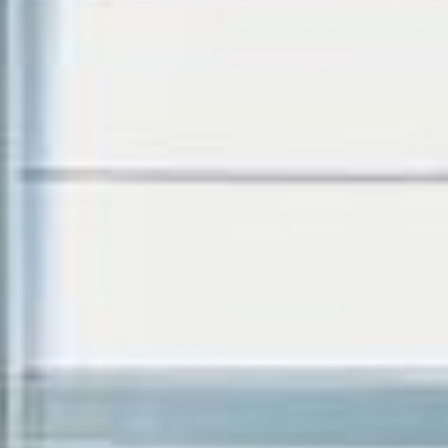
--
--