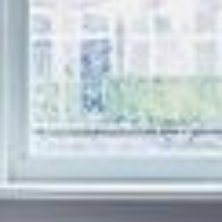
--
--