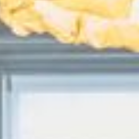
--
--