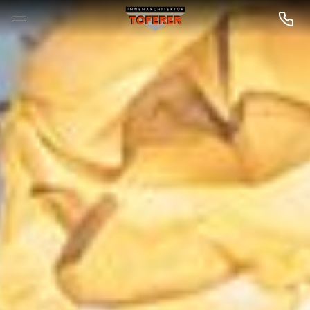
--

