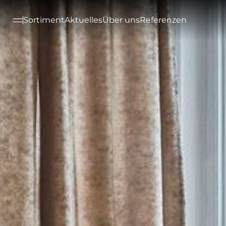
--

Sortiment
Aktuelles
Über uns
Referenzen