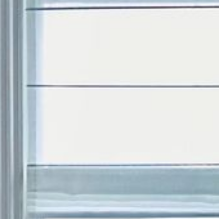
---
---