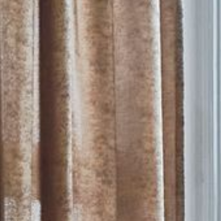
--
--